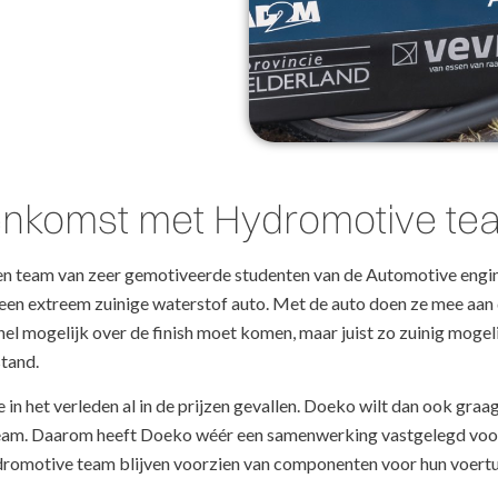
enkomst met Hydromotive te
 team van zeer gemotiveerde studenten van de Automotive engin
een extreem zuinige waterstof auto. Met de auto doen ze mee aan d
snel mogelijk over de finish moet komen, maar juist zo zuinig mogel
tand.
 in het verleden al in de prijzen gevallen. Doeko wilt dan ook graag
eam. Daarom heeft Doeko wéér een samenwerking vastgelegd voor 
dromotive team blijven voorzien van componenten voor hun voertu