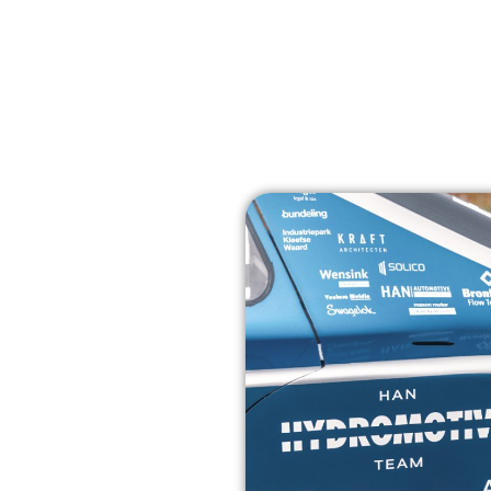
me
Oplossingen
Technieken
Sectoren
nsort