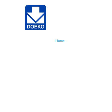
NL
EN
Ho
Home
»
Doeko sponsort
Doeko spo