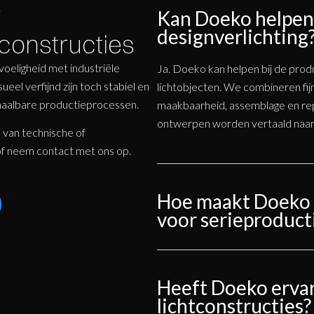
r
Kan Doeko helpen 
designverlichting
constructies
oeligheid met industriële
Ja. Doeko kan helpen bij de prod
el verfijnd zijn toch stabiel en
lichtobjecten. We combineren fij
aalbare productieprocessen.
maakbaarheid, assemblage en r
ontwerpen worden vertaald naar p
e van technische of
of neem contact met ons op.
Hoe maakt Doeko e
voor serieproduct
Heeft Doeko erva
lichtconstructies?