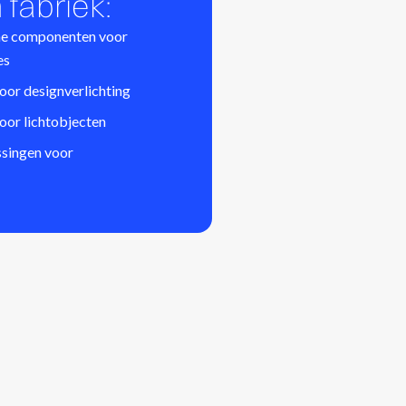
 fabriek:
he componenten voor
es
or designverlichting
voor lichtobjecten
ssingen voor