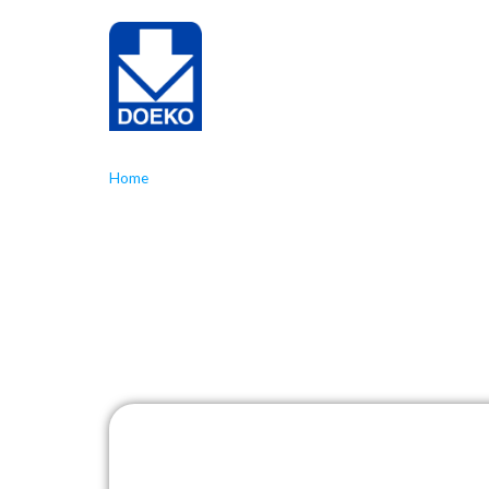
NL
EN
Ho
Home
»
Lighting
Designver
serieprod