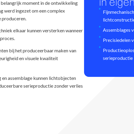
in eigen
 belangrijk moment in de ontwikkeling
ing werd ingezet om een complex
Fijnmechanisc
e produceren.
lichtconstructi
Assemblages vo
echniek elkaar kunnen versterken wanneer
 proces.
Precisiedelen 
Productieoplo
nten bij het produceerbaar maken van
serieproductie
righeid en visuele kwaliteit
g en assemblage kunnen lichtobjecten
duceerbare serieproductie zonder verlies