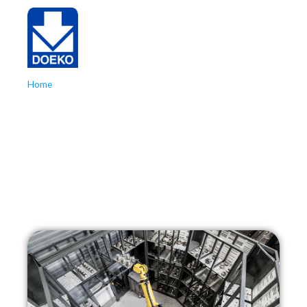
Home
»
Machinebouw
Precisie­componenten,
modules en systemen
voor geavanceerde
machinebouw