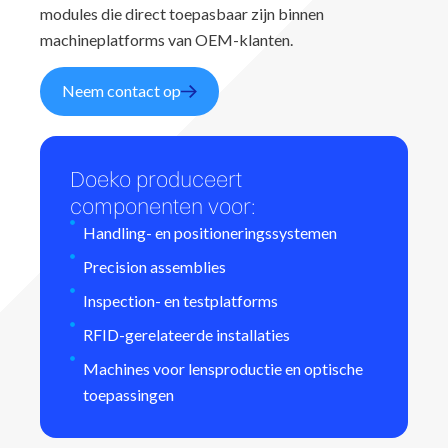
modules die direct toepasbaar zijn binnen
machineplatforms van OEM-klanten.
Neem contact op
Doeko produceert
componenten voor:
Handling- en positioneringssystemen
Precision assemblies
Inspection- en testplatforms
RFID-gerelateerde installaties
Machines voor lensproductie en optische
toepassingen