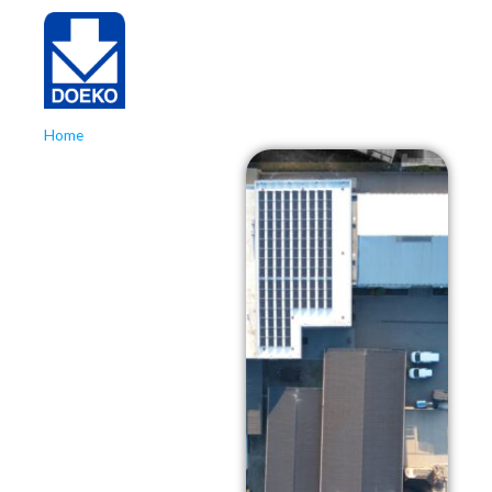
Home
»
Doeko verduurzaamt
Doeko
verduurzaamt